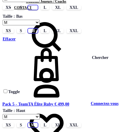
Contrats Joueurs / Coachs
XS
S
M
L
XL
XXL
CONTACT
Taille : Bas
XS
S
M
L
XL
XXL
Effacer
Chercher
Toggle
Connectez-vous
Pack 5 - TeamTA Élite Ruby
€
499,00
Taille : Haut
XS
S
M
L
XL
XXL