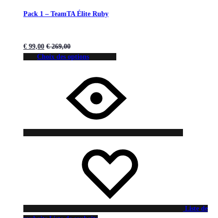
Pack 1 – TeamTA Élite Ruby
€
99,00
€
269,00
Choix des options
Liste de