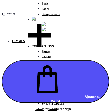
Basic
Padel
Quantité
Compressions
FEMMES
COLLECTIONS
Fitness
Gravity
Météore
Action
HAUTS
Brassières
Débardeurs
T-shirts manches courtes
T-shirts manches longues
Ajouter au
Sweat-shirts
panier
Sweats à capuche
Sweats à capuche zippé