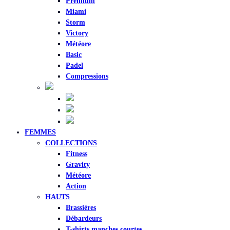
Premium
Miami
Storm
Victory
Météore
Basic
Padel
Compressions
FEMMES
COLLECTIONS
Fitness
Gravity
Météore
Action
HAUTS
Brassières
Débardeurs
T-shirts manches courtes