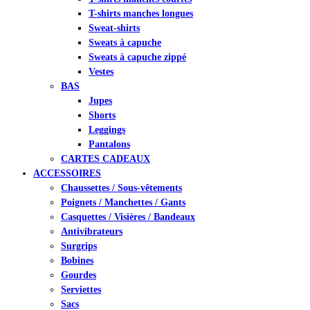
T-shirts manches longues
Sweat-shirts
Sweats à capuche
Sweats à capuche zippé
Vestes
BAS
Jupes
Shorts
Leggings
Pantalons
CARTES CADEAUX
ACCESSOIRES
Chaussettes / Sous-vêtements
Poignets / Manchettes / Gants
Casquettes / Visières / Bandeaux
Antivibrateurs
Surgrips
Bobines
Gourdes
Serviettes
Sacs