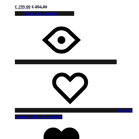
€
299,00
€
894,00
Choix des options
Liste de
souhaits
Liste de souhaits