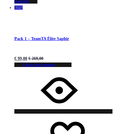
souhaits
63%
Pack 1 – TeamTA Élite Saphir
€
99,00
€
269,00
Choix des options