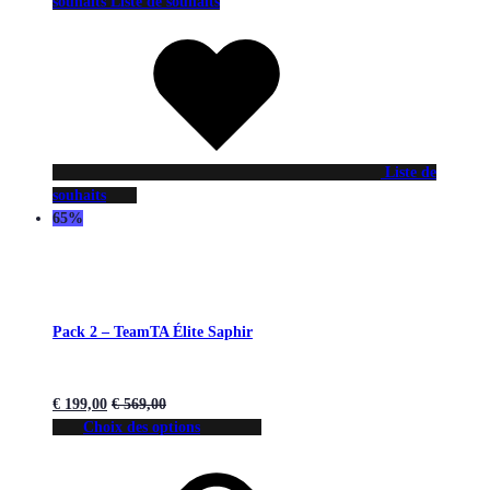
souhaits
Liste de souhaits
Liste de
souhaits
65%
Pack 2 – TeamTA Élite Saphir
€
199,00
€
569,00
Choix des options