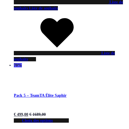
Liste de
souhaits
Liste de souhaits
Liste de
souhaits
70%
Pack 5 – TeamTA Élite Saphir
€
499,00
€
1689,00
Choix des options