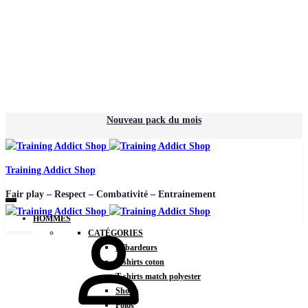
Nouveau pack du mois
Training Addict Shop
Fair play – Respect – Combativité – Entrainement
HOMMES
CATÉGORIES
Débardeurs
T-shirts coton
T-shirts match polyester
Shorts
Polos