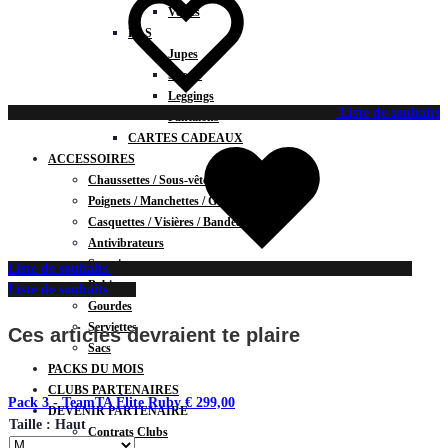
Vestes
BAS
Jupes
Shorts
Leggings
Liste de souhaits
Pantalons
CARTES CADEAUX
ACCESSOIRES
Chaussettes / Sous-vêtements
Poignets / Manchettes / Gants
Casquettes / Visières / Bandeaux
Antivibrateurs
Surgrips
Liste de souhaits
Bobines
Liste de souhaits
Gourdes
Serviettes
Ces articles devraient te plaire
Sacs
PACKS DU MOIS
CLUBS PARTENAIRES
Pack 3 - TeamTA Élite Ruby
€
299,00
DEVENIR PARTENAIRE
Taille : Haut
Contrats Clubs