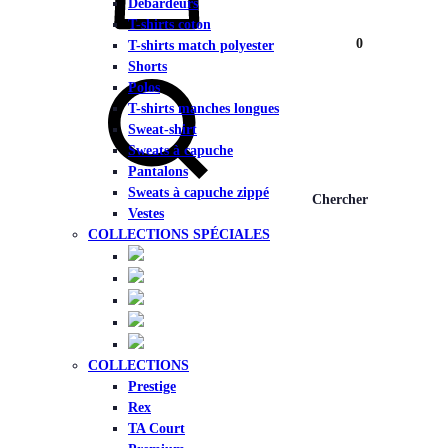
Débardeurs
T-shirts coton
Panier
0
T-shirts match polyester
Shorts
Polos
T-shirts manches longues
Sweat-shirt
Sweats à capuche
Pantalons
Sweats à capuche zippé
Chercher
Vestes
COLLECTIONS SPÉCIALES
COLLECTIONS
Prestige
Rex
TA Court