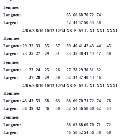
Femmes
Longueur
65
66
68
70
72
74
Largeur
42
44
47
50
54
58
4/6
6/8
8/10
10/12
12/14
XS
S
M
L
XL
XXL
XXXL
Hommes
Longueur
29
32
33
35
37
39
40
41
42
43
44
45
Largeur
23
25
27
29
31
33
35
38
41
44
47
50
Femmes
Longueur
23
24
25
26
27
28
29
30
31
32
Largeur
27
28
29
30
32
34
37
40
43
46
4/6
6/8
8/10
10/12
12/14
XS
S
M
L
XL
XXL
XXXL
Hommes
Longueur
43
43
53
58
63
68
69
70
71
72
74
76
Largeur
36
39
42
46
50
52
54
56
58
60
62
64
Femmes
Longueur
58
63
68
69
70
71
72
Largeur
46
50
52
54
56
58
60