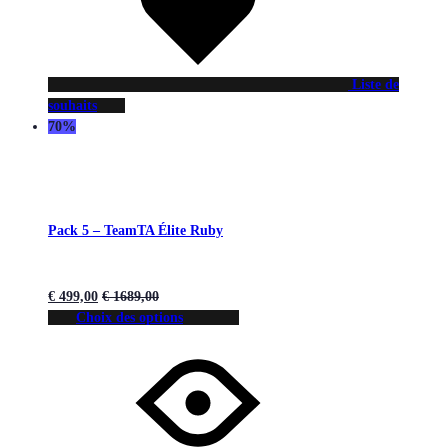
Liste de
souhaits
70%
Pack 5 – TeamTA Élite Ruby
€
499,00
€
1689,00
Choix des options