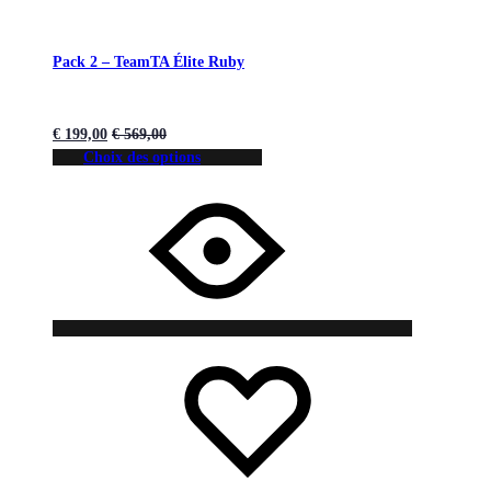
Pack 2 – TeamTA Élite Ruby
€
199,00
€
569,00
Choix des options