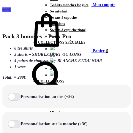
Mon compte
T-shirts manches longues
66%
Sweat-shirt
Sweats à capuche
Pantalons
Sweats à capuche zippé
Pack 3 hommes – Pack Pro
Vestes
COLLECTIONS SPÉCIALES
6 tee shirts
Panier
0
3 shorts – SHORT COURT OU LONG
4 paires de chaussettes – BLANCHE ET/OU NOIR
1 veste
Total: = 299€
COLLECTIONS
Prestige
Rex
Personnalisation au dos (+5€)
Chercher
TA Court
Premium
Miami
Storm
Personnalisation sur la manche (+3€)
Victory
Météore