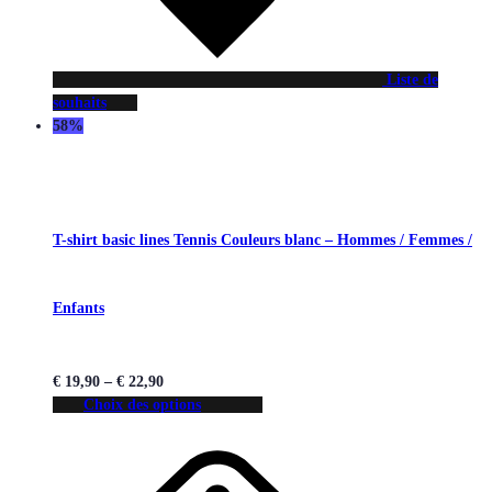
Liste de
souhaits
58%
T-shirt basic lines Tennis Couleurs blanc – Hommes / Femmes /
Enfants
€
19,90
–
€
22,90
Choix des options