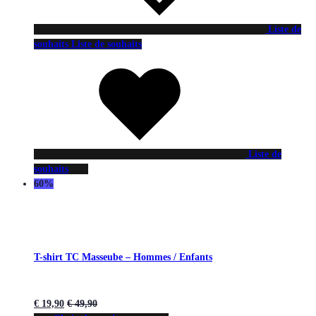
Liste de
souhaits
Liste de souhaits
Liste de
souhaits
60%
T-shirt TC Masseube – Hommes / Enfants
€
19,90
€
49,90