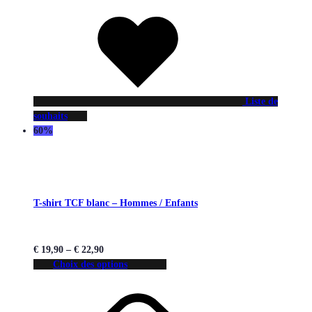
Liste de
souhaits
60%
T-shirt TCF blanc – Hommes / Enfants
€
19,90
–
€
22,90
Choix des options