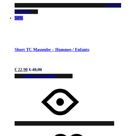
Liste de
souhaits
54%
Short TC Masseube – Hommes / Enfants
€
22,90
€
49,90
Choix des options