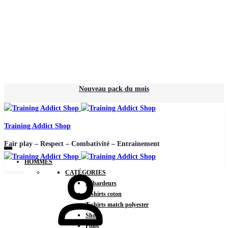
Nouveau pack du mois
Training Addict Shop
Fair play – Respect – Combativité – Entrainement
HOMMES
CATÉGORIES
Débardeurs
T-shirts coton
T-shirts match polyester
Shorts
Polos