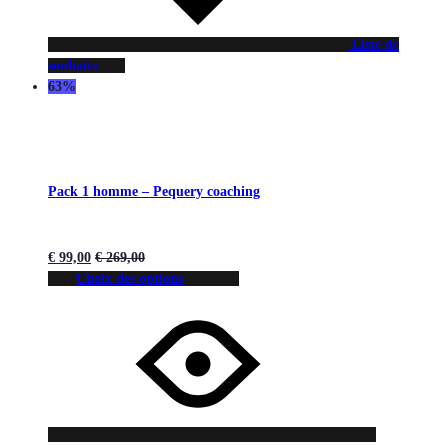
Liste de
souhaits
63%
Pack 1 homme – Pequery coaching
€
99,00
€
269,00
Choix des options