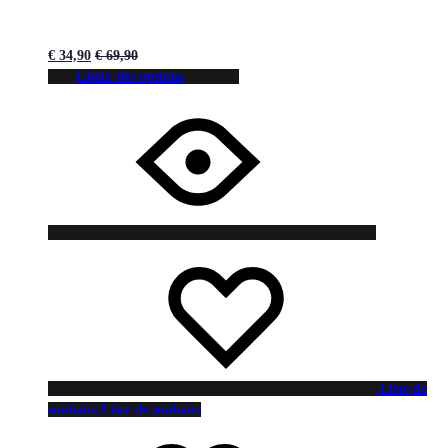
€
34,90
€
69,90
Choix des options
Liste de
souhaits
Liste de souhaits