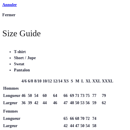
Annuler
Fermer
Size Guide
T-shirt
Short / Jupe
Sweat
Pantalon
4/6
6/8
8/10
10/12
12/14
XS
S
M
L
XL
XXL
XXXL
Hommes
Longueur
46
50
54
60
64
66
69
71
73
75
77
79
Largeur
36
39
42
44
46
47
48
50
53
56
59
62
Femmes
Longueur
65
66
68
70
72
74
Largeur
42
44
47
50
54
58