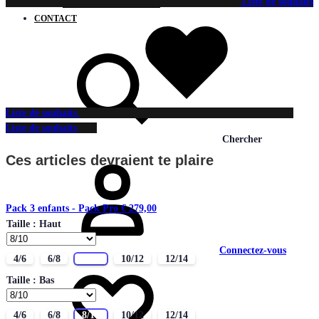
Liste de souhaits
Contrats Joueurs / Coachs
CONTACT
Liste de souhaits
Liste de souhaits
Chercher
Ces articles devraient te plaire
Pack 3 enfants - Pack Pro
€
279,00
Taille : Haut
Connectez-vous
4/6
6/8
8/10
10/12
12/14
Taille : Bas
4/6
6/8
8/10
10/12
12/14