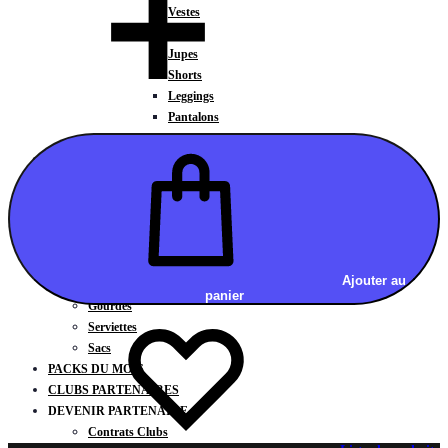
Vestes
BAS
Jupes
Shorts
Leggings
Pantalons
CARTES CADEAUX
ACCESSOIRES
Chaussettes / Sous-vêtements
Poignets / Manchettes / Gants
Casquettes / Visières / Bandeaux
Antivibrateurs
Surgrips
Ajouter au
Bobines
panier
Gourdes
Serviettes
Sacs
PACKS DU MOIS
CLUBS PARTENAIRES
DEVENIR PARTENAIRE
Contrats Clubs