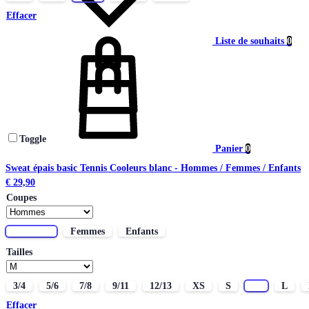
Effacer
Liste de souhaits
0
Toggle
Panier
0
Sweat épais basic Tennis Cooleurs blanc - Hommes / Femmes / Enfants
€
29,90
Coupes
Hommes
Femmes
Enfants
Tailles
3/4
5/6
7/8
9/11
12/13
XS
S
M
L
Effacer