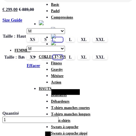
Basic
€
299,00
€
889,00
Padel
Compressions
Size Guide
Taille : Haut
XS
S
M
L
XL
XXL
FEMMES
COLLECTIONS
Taille : Bas
XS
S
M
L
XL
XXL
Fitness
Effacer
Gravity
Météore
Action
HAUTS
Brassières
Débardeurs
T-shirts manches courtes
Quantité
T-shirts manches longues
Sweat-shirts
Sweats à capuche
Sweats à capuche zippé