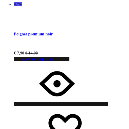
47%
Poignet premium noir
€
7,90
€
14,90
Ajouter au panier