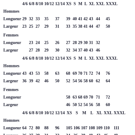
4/6
6/8
8/10
10/12
12/14
XS
S
M
L
XL
XXL
XXXL
Hommes
Longueur
29
32
33
35
37
39
40
41
42
43
44
45
Largeur
23
25
27
29
31
33
35
38
41
44
47
50
Femmes
Longueur
23
24
25
26
27
28
29
30
31
32
Largeur
27
28
29
30
32
34
37
40
43
46
4/6
6/8
8/10
10/12
12/14
XS
S
M
L
XL
XXL
XXXL
Hommes
Longueur
43
43
53
58
63
68
69
70
71
72
74
76
Largeur
36
39
42
46
50
52
54
56
58
60
62
64
Femmes
Longueur
58
63
68
69
70
71
72
Largeur
46
50
52
54
56
58
60
4/6
6/8
8/10
10/12
12/14
XS
S
M
L
XL
XXL
XXXL
Hommes
Longueur
64
72
80
88
96
105
106
107
108
109
110
111