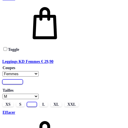
Toggle
Leggings KD Femmes
€
29,90
Coupes
Femmes
Tailles
XS
S
M
L
XL
XXL
Effacer