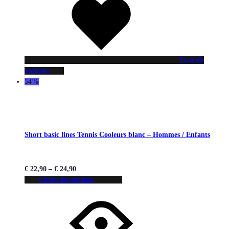
Liste de
souhaits
54%
Short basic lines Tennis Cooleurs blanc – Hommes / Enfants
€
22,90
–
€
24,90
Choix des options