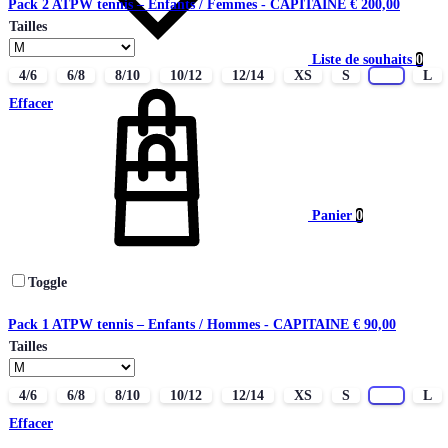
Pack 2 ATPW tennis – Enfants / Femmes - CAPITAINE
€
200,00
Tailles
Liste de souhaits
0
4/6
6/8
8/10
10/12
12/14
XS
S
M
L
Effacer
Panier
0
Toggle
Pack 1 ATPW tennis – Enfants / Hommes - CAPITAINE
€
90,00
Tailles
4/6
6/8
8/10
10/12
12/14
XS
S
M
L
Effacer