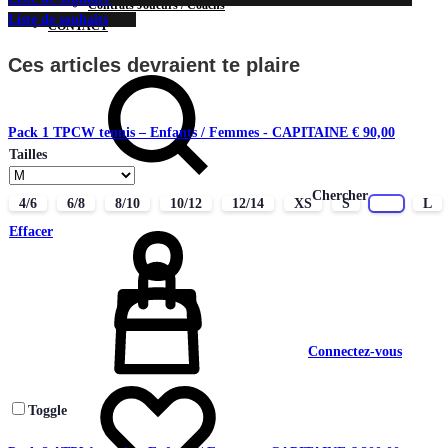
Contrats Joueurs / Coachs
Liste de souhaits
CONTACT
Ces articles devraient te plaire
Pack 1 TPCW tennis – Enfants / Femmes - CAPITAINE
€
90,00
Tailles
Chercher
4/6
6/8
8/10
10/12
12/14
XS
S
M
L
Effacer
Connectez-vous
Toggle