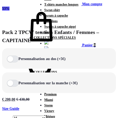
Mon compte
T-shirts manches longues
53%
Sweat-shirt
Sweats à capuche
Pantalons
Sweats à capuche zippé
Pack 2 TPCW tennis – Enfants / Femmes –
Vestes
COLLECTIONS SPÉCIALES
CAPITAINE
Panier
0
Personnalisation au dos (+5€)
COLLECTIONS
Prestige
Personnalisation sur la manche (+3€)
Rex
Chercher
TA Court
Premium
€
200,00
€
430,00
Miami
Storm
Size Guide
Victory
Météore