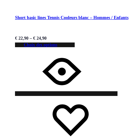
Short basic lines Tennis Cooleurs blanc – Hommes / Enfants
€
22,90
–
€
24,90
Choix des options