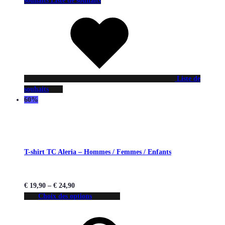
souhaits
Liste de souhaits
Liste de
souhaits
60%
T-shirt TC Aleria – Hommes / Femmes / Enfants
€
19,90
–
€
24,90
Choix des options