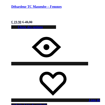
Débardeur TC Masseube – Femmes
€
19,90
€
49,90
Choix des options
Liste de