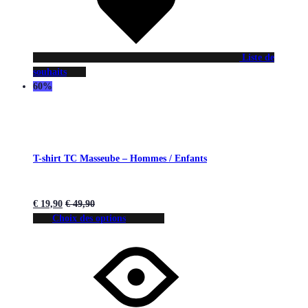
Liste de
souhaits
60%
T-shirt TC Masseube – Hommes / Enfants
€
19,90
€
49,90
Choix des options