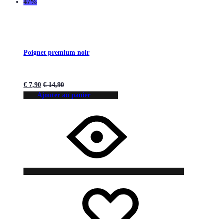
47%
Poignet premium noir
€
7,90
€
14,90
Ajouter au panier