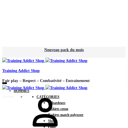
Nouveau pack du mois
Training Addict Shop
Fair play – Respect – Combativité – Entrainement
HOMMES
CATÉGORIES
Débardeurs
T-shirts coton
T-shirts match polyester
Shorts
Polos