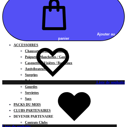
Vestes
BAS
Jupes
Shorts
Leggings
Pantalons
Ajouter au
panier
CARTES CADEAUX
ACCESSOIRES
Chaussettes / Sous-vêtements
Poignets / Manchettes / Gants
Casquettes / Visières / Bandeaux
Antivibrateurs
Surgrips
Bobines
Liste de souhaits
Gourdes
Serviettes
Sacs
PACKS DU MOIS
CLUBS PARTENAIRES
DEVENIR PARTENAIRE
Contrats Clubs
Liste de souhaits