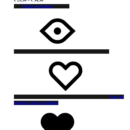
€
29,90
–
€
34,90
Choix des options
Liste de
souhaits
Liste de souhaits