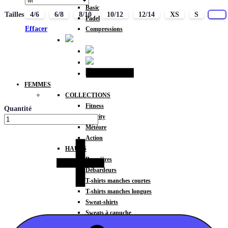
Basic
Tailles
4/6
6/8
8/10
10/12
12/14
XS
S
M
Padel
Effacer
Compressions
FEMMES
COLLECTIONS
Fitness
Quantité
Gravity
Météore
Action
HAUTS
Brassières
Débardeurs
T-shirts manches courtes
T-shirts manches longues
Sweat-shirts
Sweats à capuche
Sweats à capuche zippé