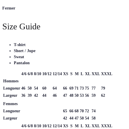
Fermer
Size Guide
T-shirt
Short / Jupe
Sweat
Pantalon
4/6
6/8
8/10
10/12
12/14
XS
S
M
L
XL
XXL
XXXL
Hommes
Longueur
46
50
54
60
64
66
69
71
73
75
77
79
Largeur
36
39
42
44
46
47
48
50
53
56
59
62
Femmes
Longueur
65
66
68
70
72
74
Largeur
42
44
47
50
54
58
4/6
6/8
8/10
10/12
12/14
XS
S
M
L
XL
XXL
XXXL