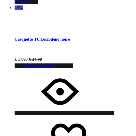
souhaits
49%
Casquette TC Belcodene noire
€
17,90
€
34,90
Ajouter au panier