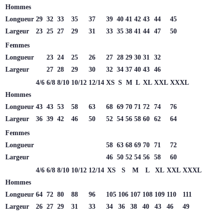
Hommes
Longueur
29
32
33
35
37
39
40
41
42
43
44
45
Largeur
23
25
27
29
31
33
35
38
41
44
47
50
Femmes
Longueur
23
24
25
26
27
28
29
30
31
32
Largeur
27
28
29
30
32
34
37
40
43
46
4/6
6/8
8/10
10/12
12/14
XS
S
M
L
XL
XXL
XXXL
Hommes
Longueur
43
43
53
58
63
68
69
70
71
72
74
76
Largeur
36
39
42
46
50
52
54
56
58
60
62
64
Femmes
Longueur
58
63
68
69
70
71
72
Largeur
46
50
52
54
56
58
60
4/6
6/8
8/10
10/12
12/14
XS
S
M
L
XL
XXL
XXXL
Hommes
Longueur
64
72
80
88
96
105
106
107
108
109
110
111
Largeur
26
27
29
31
33
34
36
38
40
43
46
49