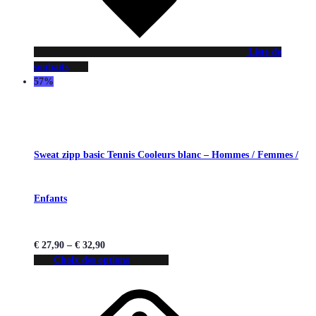
Liste de
souhaits
57%
Sweat zipp basic Tennis Cooleurs blanc – Hommes / Femmes /
Enfants
€
27,90
–
€
32,90
Choix des options