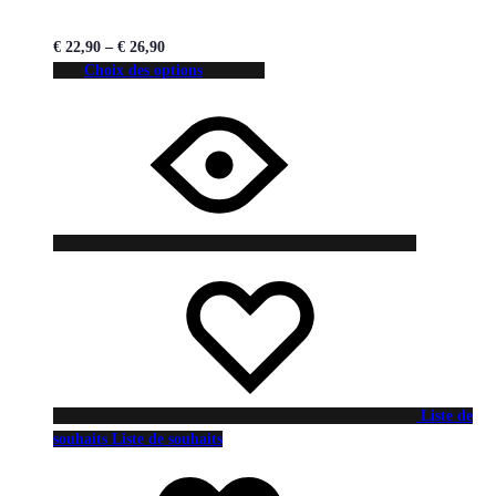
€
22,90
–
€
26,90
Choix des options
Liste de
souhaits
Liste de souhaits