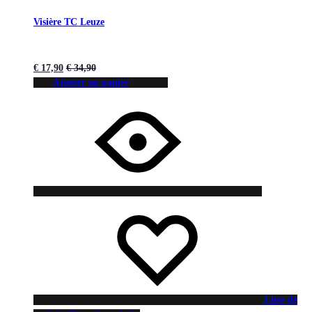
Visière TC Leuze
€
17,90
€
34,90
Ajouter au panier
Liste de