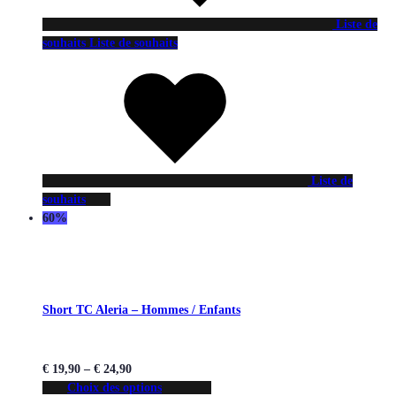
Liste de
souhaits
Liste de souhaits
Liste de
souhaits
60%
Short TC Aleria – Hommes / Enfants
€
19,90
–
€
24,90
Choix des options