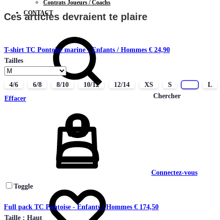
Contrats Joueurs / Coachs
CONTACT
Ces articles devraient te plaire
T-shirt TC Pontoise marine - Enfants / Hommes
€
24,90
Tailles
4/6
6/8
8/10
10/12
12/14
XS
S
M
L
Chercher
Effacer
Connectez-vous
Toggle
Full pack TC Pontoise - Enfants / Hommes
€
174,50
Taille : Haut