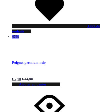
Liste de
souhaits
47%
Poignet premium noir
€
7,90
€
14,90
Ajouter au panier