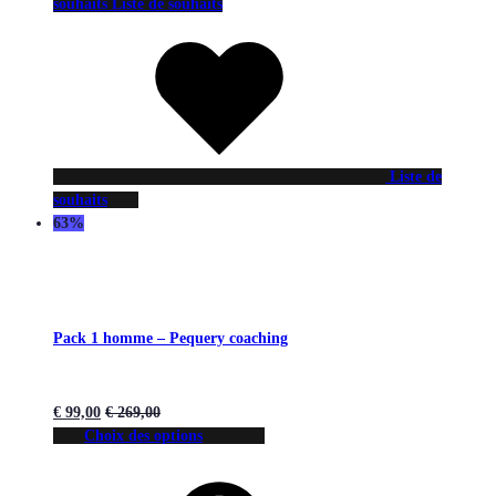
souhaits
Liste de souhaits
Liste de
souhaits
63%
Pack 1 homme – Pequery coaching
€
99,00
€
269,00
Choix des options