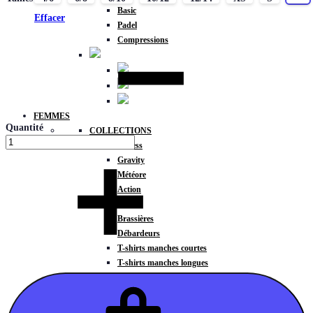
Basic
Effacer
Padel
Compressions
FEMMES
Quantité
COLLECTIONS
Fitness
Gravity
Météore
Action
HAUTS
Brassières
Débardeurs
T-shirts manches courtes
T-shirts manches longues
Sweat-shirts
Sweats à capuche
Sweats à capuche zippé