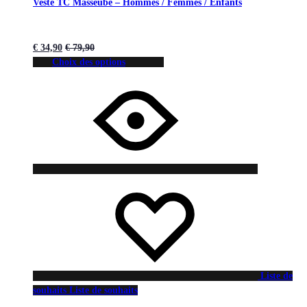
Veste TC Masseube – Hommes / Femmes / Enfants
€
34,90
€
79,90
Choix des options
Liste de
souhaits
Liste de souhaits