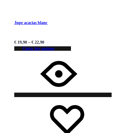
Jupe acacias blanc
€
19,90
–
€
22,90
Choix des options