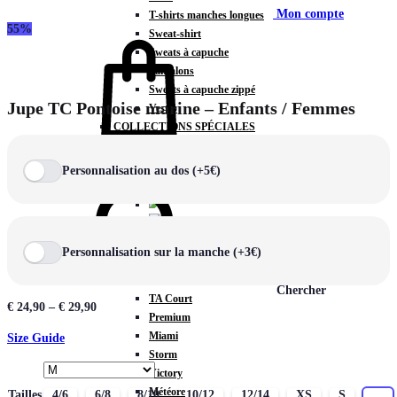
Mon compte
T-shirts manches longues
55%
Sweat-shirt
Sweats à capuche
Pantalons
Sweats à capuche zippé
Jupe TC Pontoise marine – Enfants / Femmes
Vestes
COLLECTIONS SPÉCIALES
Panier
0
Personnalisation au dos (+5€)
COLLECTIONS
Personnalisation sur la manche (+3€)
Prestige
Rex
Chercher
TA Court
€
24,90
–
€
29,90
Premium
Miami
Size Guide
Storm
Victory
Météore
Tailles
4/6
6/8
8/10
10/12
12/14
XS
S
M