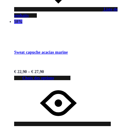
Liste de
souhaits
58%
Sweat capuche acacias marine
€
22,90
–
€
27,90
Choix des options