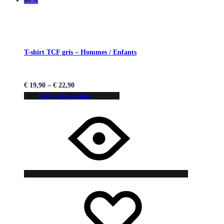
60%
T-shirt TCF gris – Hommes / Enfants
€
19,90
–
€
22,90
Choix des options