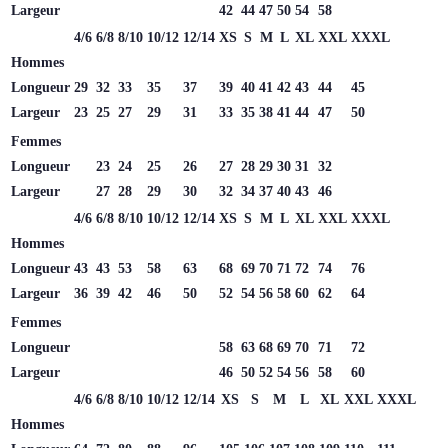
Largeur
42
44
47
50
54
58
4/6
6/8
8/10
10/12
12/14
XS
S
M
L
XL
XXL
XXXL
Hommes
Longueur
29
32
33
35
37
39
40
41
42
43
44
45
Largeur
23
25
27
29
31
33
35
38
41
44
47
50
Femmes
Longueur
23
24
25
26
27
28
29
30
31
32
Largeur
27
28
29
30
32
34
37
40
43
46
4/6
6/8
8/10
10/12
12/14
XS
S
M
L
XL
XXL
XXXL
Hommes
Longueur
43
43
53
58
63
68
69
70
71
72
74
76
Largeur
36
39
42
46
50
52
54
56
58
60
62
64
Femmes
Longueur
58
63
68
69
70
71
72
Largeur
46
50
52
54
56
58
60
4/6
6/8
8/10
10/12
12/14
XS
S
M
L
XL
XXL
XXXL
Hommes