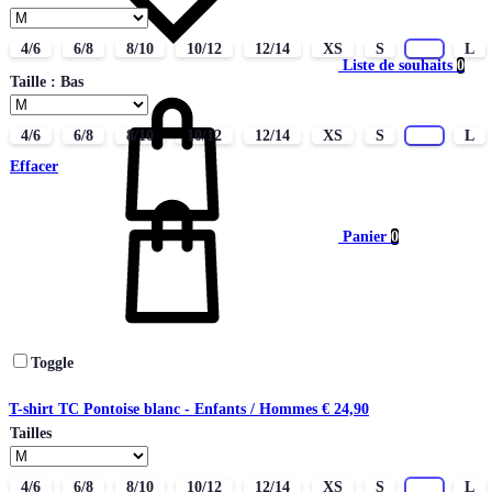
4/6
6/8
8/10
10/12
12/14
XS
S
M
L
Liste de souhaits
0
Taille : Bas
4/6
6/8
8/10
10/12
12/14
XS
S
M
L
Effacer
Panier
0
Toggle
T-shirt TC Pontoise blanc - Enfants / Hommes
€
24,90
Tailles
4/6
6/8
8/10
10/12
12/14
XS
S
M
L