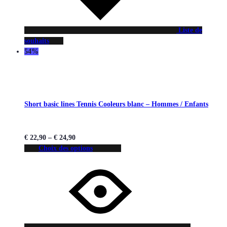
Liste de
souhaits
54%
Short basic lines Tennis Cooleurs blanc – Hommes / Enfants
€
22,90
–
€
24,90
Choix des options