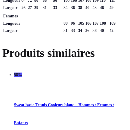
Longueur
64
72
80
88
96
105
106
107
108
109
110
111
Largeur
26
27
29
31
33
34
36
38
40
43
46
49
Femmes
Longueur
88
96
105
106
107
108
109
Largeur
31
33
34
36
38
40
42
Produits similaires
58%
Sweat basic Tennis Cooleurs blanc – Hommes / Femmes /
Enfants