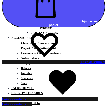
Vestes
BAS
Jupes
Shorts
Ajouter au
Leggings
panier
Pantalons
CARTES CADEAUX
ACCESSOIRES
Chaussettes / Sous-vêtements
Poignets / Manchettes / Gants
Casquettes / Visières / Bandeaux
Antivibrateurs
Liste de souhaits
Surgrips
Bobines
Gourdes
Serviettes
Sacs
PACKS DU MOIS
CLUBS PARTENAIRES
DEVENIR PARTENAIRE
Liste de souhaits
Contrats Clubs
Liste de souhaits