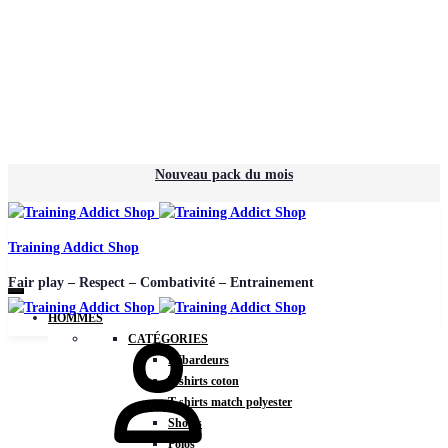
Nouveau pack du mois
Training Addict Shop
Fair play – Respect – Combativité – Entrainement
HOMMES
CATÉGORIES
Débardeurs
T-shirts coton
T-shirts match polyester
Shorts
Polos