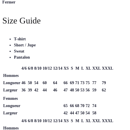
Fermer
Size Guide
T-shirt
Short / Jupe
Sweat
Pantalon
4/6
6/8
8/10
10/12
12/14
XS
S
M
L
XL
XXL
XXXL
Hommes
Longueur
46
50
54
60
64
66
69
71
73
75
77
79
Largeur
36
39
42
44
46
47
48
50
53
56
59
62
Femmes
Longueur
65
66
68
70
72
74
Largeur
42
44
47
50
54
58
4/6
6/8
8/10
10/12
12/14
XS
S
M
L
XL
XXL
XXXL
Hommes