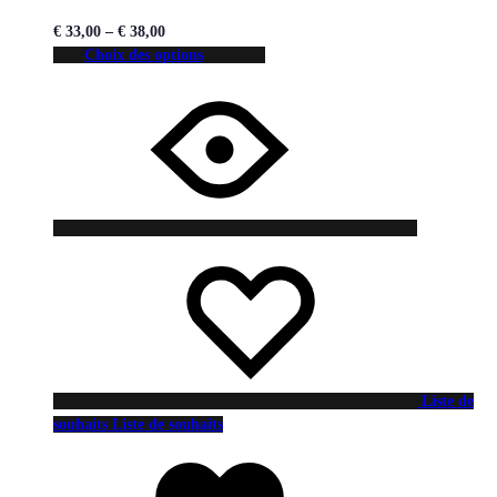
€
33,00
–
€
38,00
Choix des options
Liste de
souhaits
Liste de souhaits