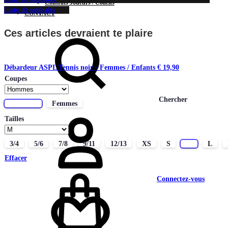
Contrats Joueurs / Coachs
Liste de souhaits
CONTACT
Ces articles devraient te plaire
Débardeur ASPL Tennis noir - Femmes / Enfants
€
19,90
Coupes
Chercher
Hommes
Femmes
Tailles
3/4
5/6
7/8
9/11
12/13
XS
S
M
L
Effacer
Connectez-vous