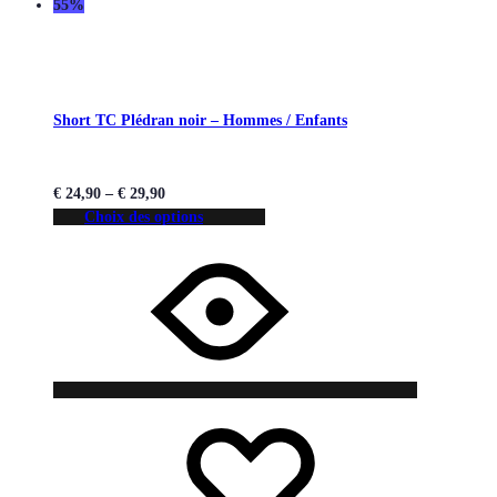
55%
Short TC Plédran noir – Hommes / Enfants
€
24,90
–
€
29,90
Choix des options