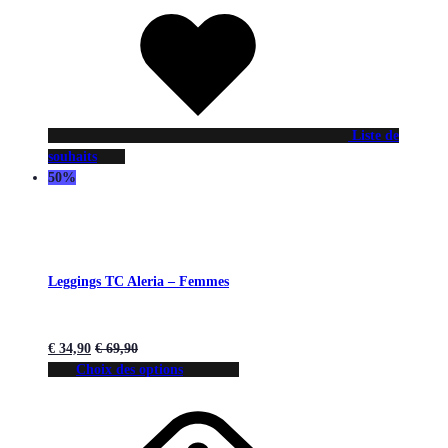
Liste de
souhaits
50%
Leggings TC Aleria – Femmes
€
34,90
€
69,90
Choix des options