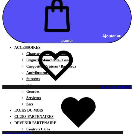
Vestes
BAS
Jupes
Shorts
Leggings
Pantalons
Ajouter au
panier
CARTES CADEAUX
ACCESSOIRES
Chaussettes / Sous-vêtements
Poignets / Manchettes / Gants
Casquettes / Visières / Bandeaux
Antivibrateurs
Surgrips
Bobines
Liste de souhaits
Gourdes
Serviettes
Sacs
PACKS DU MOIS
CLUBS PARTENAIRES
DEVENIR PARTENAIRE
Contrats Clubs
Liste de souhaits