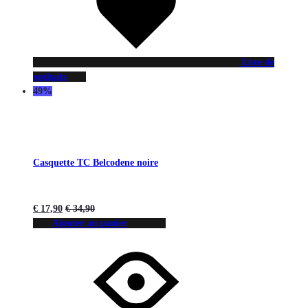
Liste de
souhaits
49%
Casquette TC Belcodene noire
€
17,90
€
34,90
Ajouter au panier