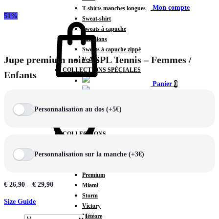
Mon compte
T-shirts manches longues
51%
Sweat-shirt
Sweats à capuche
Pantalons
Sweats à capuche zippé
Jupe premium noir ASPL Tennis – Femmes /
Vestes
COLLECTIONS SPÉCIALES
Enfants
Panier
0
Personnalisation au dos (+5€)
COLLECTIONS
Prestige
Personnalisation sur la manche (+3€)
Rex
Chercher
TA Court
Premium
€
26,90
–
€
29,90
Miami
Storm
Size Guide
Victory
Météore