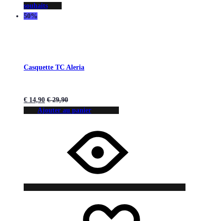
souhaits
50%
Casquette TC Aleria
€
14,90
€
29,90
Ajouter au panier