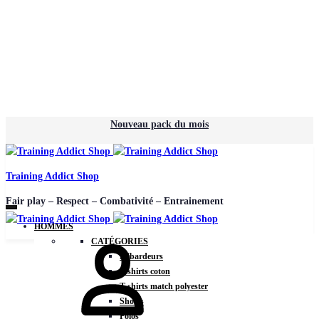
Nouveau pack du mois
Training Addict Shop
Fair play – Respect – Combativité – Entrainement
HOMMES
CATÉGORIES
Débardeurs
T-shirts coton
T-shirts match polyester
Shorts
Polos