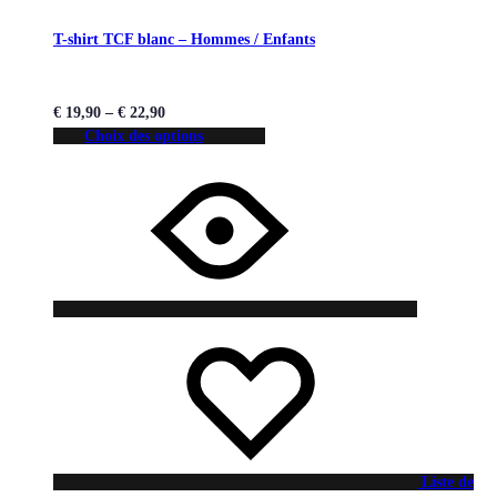
T-shirt TCF blanc – Hommes / Enfants
€
19,90
–
€
22,90
Choix des options
Liste de