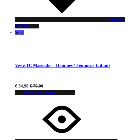
Liste de
souhaits
56%
Veste TC Masseube – Hommes / Femmes / Enfants
€
34,90
€
79,90
Choix des options