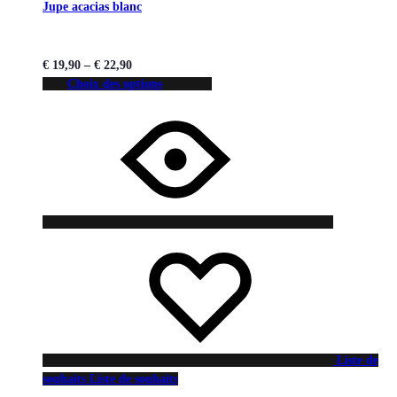
Jupe acacias blanc
€
19,90
–
€
22,90
Choix des options
Liste de
souhaits
Liste de souhaits