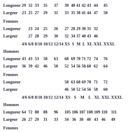
Longueur
29
32
33
35
37
39
40
41
42
43
44
45
Largeur
23
25
27
29
31
33
35
38
41
44
47
50
Femmes
Longueur
23
24
25
26
27
28
29
30
31
32
Largeur
27
28
29
30
32
34
37
40
43
46
4/6
6/8
8/10
10/12
12/14
XS
S
M
L
XL
XXL
XXXL
Hommes
Longueur
43
43
53
58
63
68
69
70
71
72
74
76
Largeur
36
39
42
46
50
52
54
56
58
60
62
64
Femmes
Longueur
58
63
68
69
70
71
72
Largeur
46
50
52
54
56
58
60
4/6
6/8
8/10
10/12
12/14
XS
S
M
L
XL
XXL
XXXL
Hommes
Longueur
64
72
80
88
96
105
106
107
108
109
110
111
Largeur
26
27
29
31
33
34
36
38
40
43
46
49
Femmes