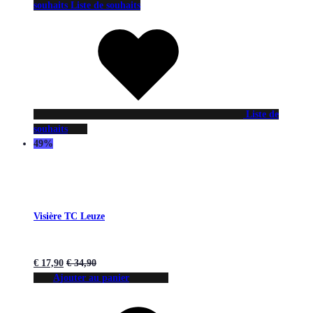
souhaits
Liste de souhaits
Liste de
souhaits
49%
Visière TC Leuze
€
17,90
€
34,90
Ajouter au panier