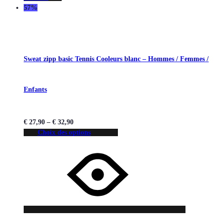
57%
Sweat zipp basic Tennis Cooleurs blanc – Hommes / Femmes /
Enfants
€
27,90
–
€
32,90
Choix des options