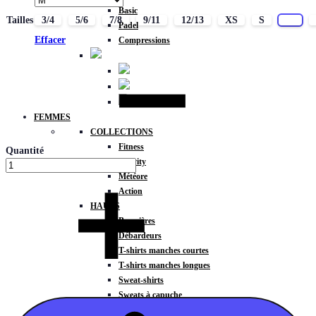
Basic
Tailles
3/4
5/6
7/8
9/11
12/13
XS
S
M
Padel
Effacer
Compressions
FEMMES
COLLECTIONS
Fitness
Quantité
Gravity
Météore
Action
HAUTS
Brassières
Débardeurs
T-shirts manches courtes
T-shirts manches longues
Sweat-shirts
Sweats à capuche
Sweats à capuche zippé