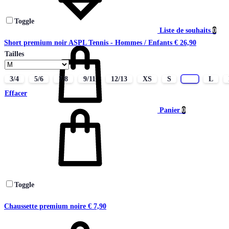
Toggle
Liste de souhaits
0
Short premium noir ASPL Tennis - Hommes / Enfants
€
26,90
Tailles
3/4
5/6
7/8
9/11
12/13
XS
S
M
L
Effacer
Panier
0
Toggle
Chaussette premium noire
€
7,90