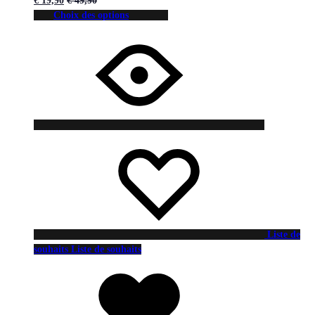
€
19,90
€
49,90
Choix des options
Liste de
souhaits
Liste de souhaits