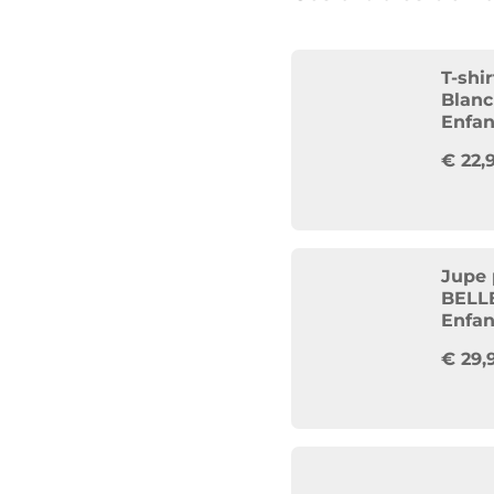
T-shi
Blanc
Enfan
€
22,
Jupe 
BELLE
Enfan
€
29,