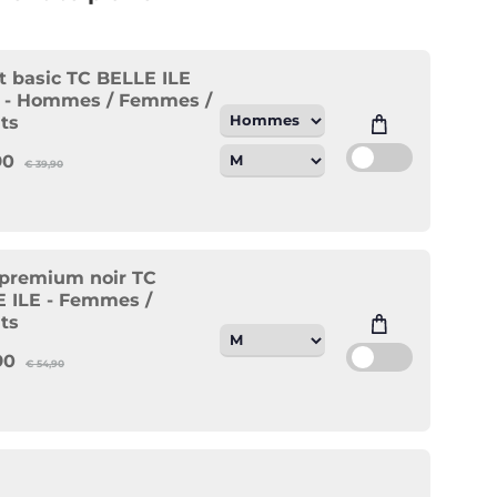
rt basic TC BELLE ILE
 - Hommes / Femmes /
ts
90
€
39,90
premium noir TC
 ILE - Femmes /
ts
90
€
54,90