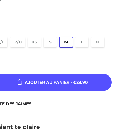
/11
12/13
XS
S
M
L
XL
AJOUTER AU PANIER
- €29.90
TE DES JAIMES
ient te plaire