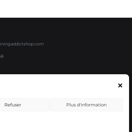
iningaddictshop.com
58
e
Refuser
Plus d'information