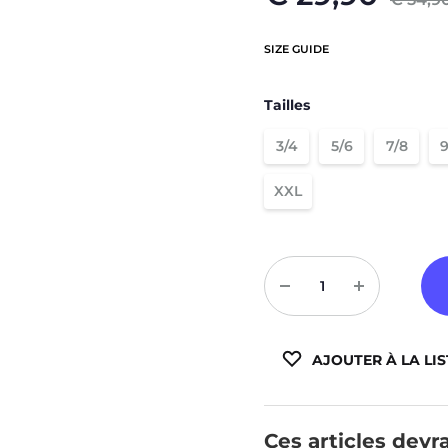
Sweats à capuche zippé
Victory
SIZE GUIDE
Vestes
Météore
Basic
Tailles
Padel
3/4
5/6
7/8
9
Compressions
XXL
Quantité
AJOUTER À LA LIS
Ces articles devra