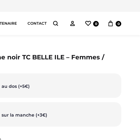
Liste de souhaits
Panier
Connectez-vous
TENAIRE
CONTACT
0
0
Chercher
AS
e noir TC BELLE ILE – Femmes /
pes
orts
 au dos (+5€)
ggings
ntalons
 sur la manche (+3€)
0