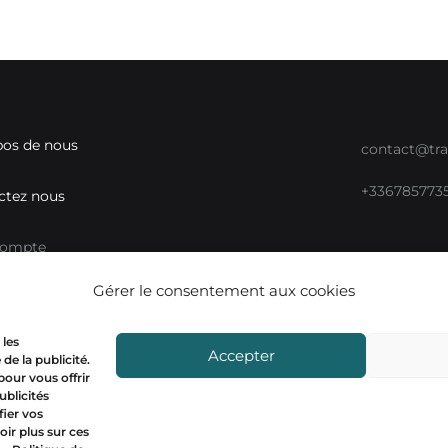
pos de nous
contact@tra
+336785773
ctez nous
compte
Gérer le consentement aux cookies
ux sociaux
Mon compt
 les
Accepter
de la publicité.
 pour vous offrir
ublicités
ier vos
oir plus sur ces