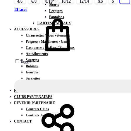
4/6
6/8
8/10
10/12
12/14
XS
S
M
Shorts
Effacer
Leggings
Pantalons
CARTES CADEAUX
ACCESSOIRES
Chaussettes / Sous-vêtements
Poignets / Manchettes / Gants
Casquettes / Visières / Bandeaux
Antivibrateurs
Surgrips
Toggle
Bobines
Gourdes
Serviettes
Sacs
PACKS DU MOIS
CLUBS PARTENAIRES
DEVENIR PARTENAIRE
Contrats Clubs
Contrats Joueurs / Coachs
CONTACT