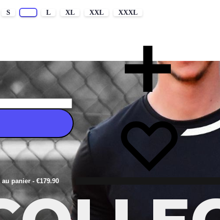
S
M
L
XL
XXL
XXXL
r au panier
- €179.90