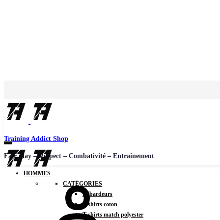
Training Addict Shop
Fair play – Respect – Combativité – Entrainement
HOMMES
CATÉGORIES
Débardeurs
T-shirts coton
T-shirts match polyester