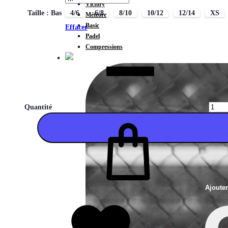
Victory
Taille : Bas
4/6
6/8
8/10
10/12
12/14
XS
Météore
Basic
Effacer
Padel
Compressions
Quantité
Ajoute