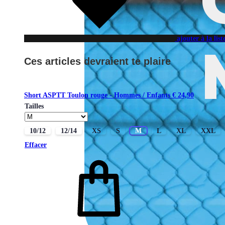
ajouter à la lis
Ces articles devraient te plaire
Short ASPTT Toulon rouge - Hommes / Enfants
€
24,90
Tailles
10/12
12/14
XS
S
M
L
XL
XXL
Effacer