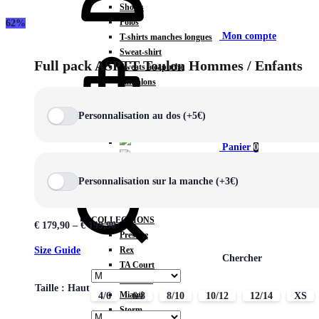
Shorts
Polos
62%
Mon compte
T-shirts manches longues
Sweat-shirt
Full pack ASPTT Toulon Hommes / Enfants
Sweats à capuche
Pantalons
Sweats à capuche zippé
Vestes
Personnalisation au dos (+5€)
COLLECTIONS SPÉCIALES
Panier
0
Personnalisation sur la manche (+3€)
COLLECTIONS
€
179,90
–
€
199,90
Prestige
Rex
Size Guide
Chercher
TA Court
Premium
Taille : Haut
Miami
4/6
6/8
8/10
10/12
12/14
XS
Storm