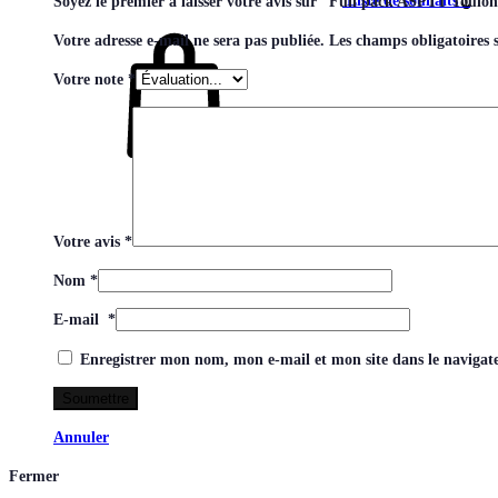
Liste de souhaits
0
Soyez le premier à laisser votre avis sur “Full pack ASPTT Toul
Votre adresse e-mail ne sera pas publiée.
Les champs obligatoires 
Votre note
*
Panier
0
Votre avis
*
Nom
*
E-mail
*
Enregistrer mon nom, mon e-mail et mon site dans le naviga
Annuler
Fermer