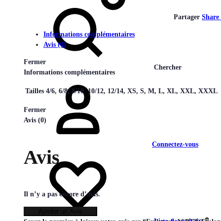
Partager
Share
Informations complémentaires
Avis (0)
Fermer
Chercher
Informations complémentaires
Tailles
4/6, 6/8, 8/10, 10/12, 12/14, XS, S, M, L, XL, XXL, XXXL
Fermer
Avis (0)
Connectez-vous
Avis
Il n’y a pas encore d’avis.
Ajouter un Avis