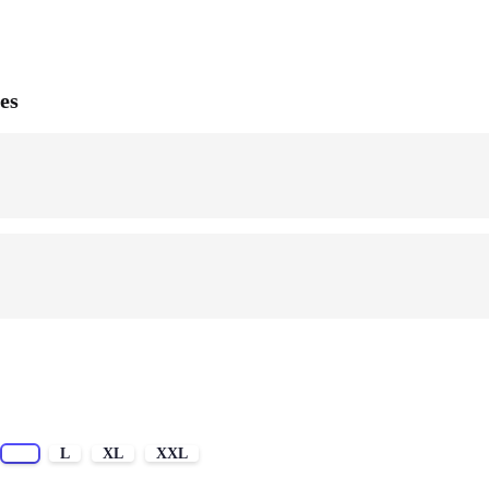
es
M
L
XL
XXL