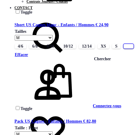
Contrats Joueurs / Coachs
CONTACT
Toggle
Short US Cagnes blanc - Enfants / Hommes
€
24,90
Tailles
4/6
6/8
8/10
10/12
12/14
XS
S
M
Effacer
Chercher
Connectez-vous
Toggle
Pack US Cagnes - Enfants / Hommes
€
82,80
Taille : Haut