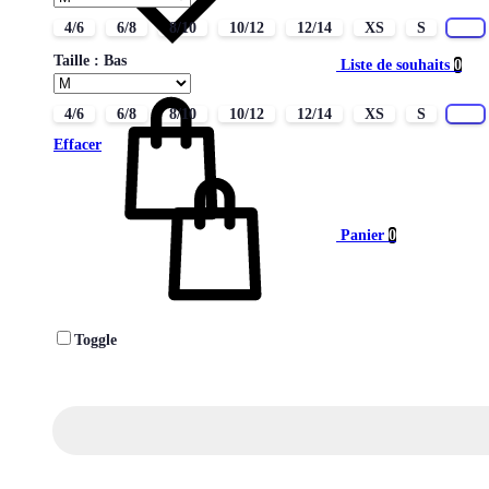
4/6
6/8
8/10
10/12
12/14
XS
S
M
Taille : Bas
Liste de souhaits
0
4/6
6/8
8/10
10/12
12/14
XS
S
M
Effacer
Panier
0
Toggle