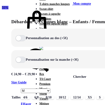
Mon compte
T-shirts manches longues
55%
Sweat-shirt
Sweats à capuche
Pantalons
Débardeur US Cagnes blanc – Enfants / Femm
Sweats à capuche zippé
Vestes
COLLECTIONS SPÉCIALES
Personnalisation au dos (+5€)
Panier
0
Personnalisation sur la manche (+3€)
COLLECTIONS
Prestige
Rex
€
24,90
–
€
29,90
Chercher
TA Court
Size Guide
Premium
Miami
Storm
Tailles
4/6
6/8
8/10
10/12
12/14
XS
S
Victory
Météore
Effacer