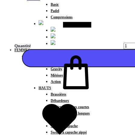
Basic
Padel
Compressions
Quantité
FEMMES
COLLECTIONS
Fitness
Gravity
Météore
Action
HAUTS
Ajouter
Brassières
Débardeurs
T-shirts manches courtes
T-shirts manches longues
Sweat-shirts
Sweats à capuche
Sweats à capuche zippé