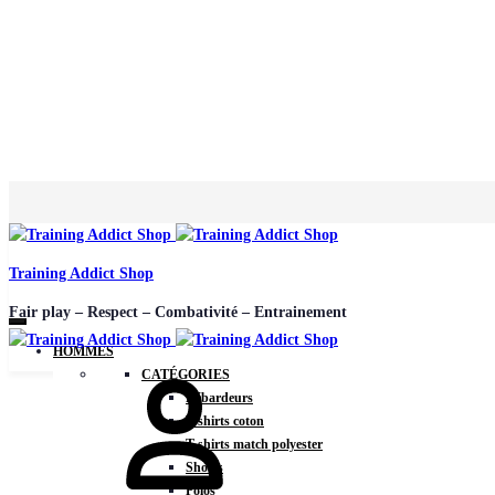
Training Addict Shop
Fair play – Respect – Combativité – Entrainement
HOMMES
CATÉGORIES
Débardeurs
T-shirts coton
T-shirts match polyester
Shorts
Polos