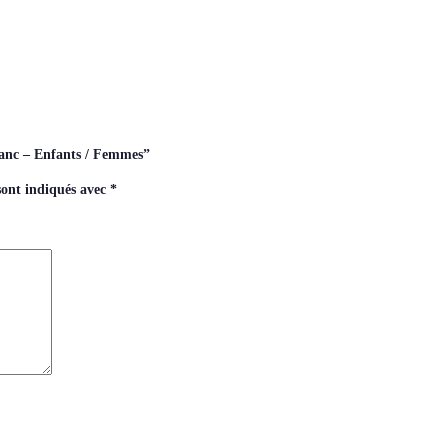
lanc – Enfants / Femmes”
sont indiqués avec
*