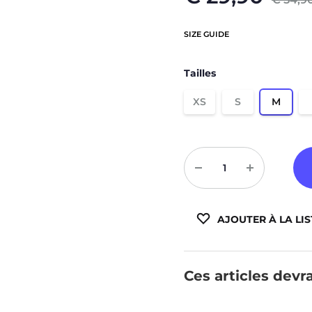
Sweats à capuche zippé
Victory
SIZE GUIDE
Vestes
Météore
Basic
Tailles
Padel
XS
S
M
Compressions
Quantité
AJOUTER À LA LIS
Ces articles devra