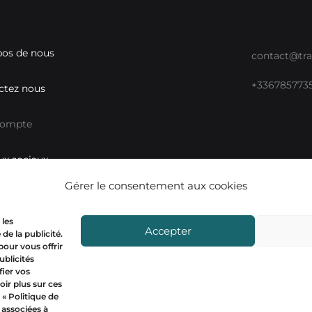
pos de nous
contact@tra
+336785773
ctez nous
compte
ux sociaux
Mon compt
Gérer le consentement aux cookies
 les
Accepter
de la publicité.
 pour vous offrir
ublicités
ier vos
oir plus sur ces
 «
Politique de
 associées à