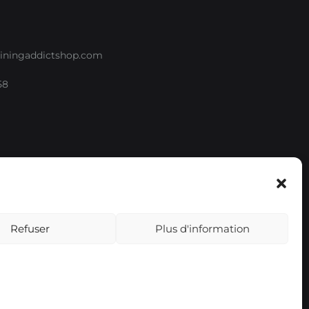
iningaddictshop.com
58
e
Refuser
Plus d'information
EUR
USD