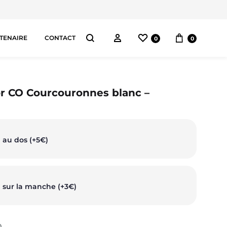
Liste de souhaits
Panier
Connectez-vous
TENAIRE
CONTACT
0
0
Chercher
AS
r CO Courcouronnes blanc –
pes
orts
 au dos (+5€)
ggings
ntalons
 sur la manche (+3€)
0