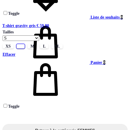
Toggle
Liste de souhaits
0
T-shirt gravity gris
€
59,90
Tailles
XS
S
M
L
XL
Effacer
Panier
0
Toggle