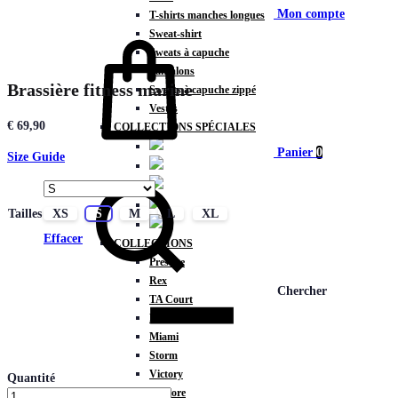
Mon compte
T-shirts manches longues
Sweat-shirt
Sweats à capuche
Pantalons
Brassière fitness marine
Sweats à capuche zippé
Vestes
€
69,90
COLLECTIONS SPÉCIALES
Panier
0
Size Guide
Tailles
XS
S
M
L
XL
Effacer
COLLECTIONS
Prestige
Rex
Chercher
TA Court
Premium
Miami
Storm
Victory
Quantité
Météore