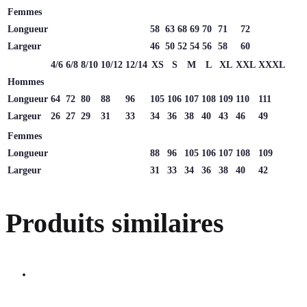
Femmes
Longueur
58
63
68
69
70
71
72
Largeur
46
50
52
54
56
58
60
4/6
6/8
8/10
10/12
12/14
XS
S
M
L
XL
XXL
XXXL
Hommes
Longueur
64
72
80
88
96
105
106
107
108
109
110
111
Largeur
26
27
29
31
33
34
36
38
40
43
46
49
Femmes
Longueur
88
96
105
106
107
108
109
Largeur
31
33
34
36
38
40
42
Produits similaires