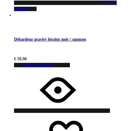
Liste de
souhaits
Débardeur gravity bicolor noir / saumon
€
59,90
Choix des options