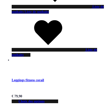
Liste de
souhaits
Liste de souhaits
Liste de
souhaits
Leggings fitness corail
€
79,90
Choix des options