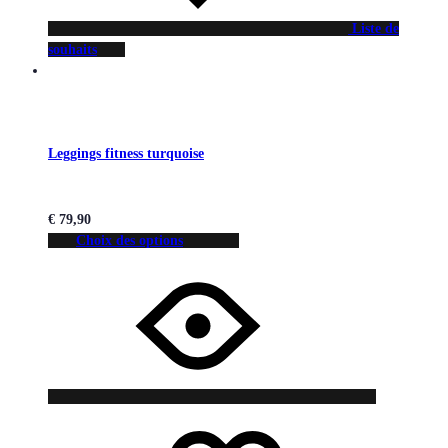
Liste de
souhaits
Leggings fitness turquoise
€
79,90
Choix des options