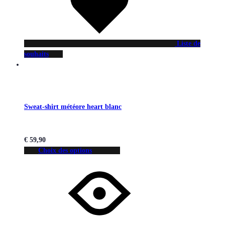
Liste de
souhaits
Sweat-shirt météore heart blanc
€
59,90
Choix des options