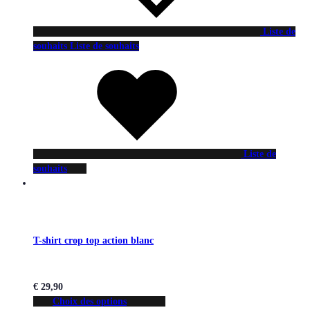
Liste de
souhaits
Liste de souhaits
Liste de
souhaits
T-shirt crop top action blanc
€
29,90
Choix des options