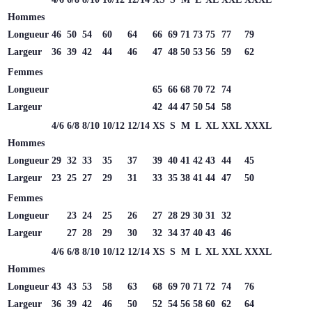
Hommes
Longueur
46
50
54
60
64
66
69
71
73
75
77
79
Largeur
36
39
42
44
46
47
48
50
53
56
59
62
Femmes
Longueur
65
66
68
70
72
74
Largeur
42
44
47
50
54
58
4/6
6/8
8/10
10/12
12/14
XS
S
M
L
XL
XXL
XXXL
Hommes
Longueur
29
32
33
35
37
39
40
41
42
43
44
45
Largeur
23
25
27
29
31
33
35
38
41
44
47
50
Femmes
Longueur
23
24
25
26
27
28
29
30
31
32
Largeur
27
28
29
30
32
34
37
40
43
46
4/6
6/8
8/10
10/12
12/14
XS
S
M
L
XL
XXL
XXXL
Hommes
Longueur
43
43
53
58
63
68
69
70
71
72
74
76
Largeur
36
39
42
46
50
52
54
56
58
60
62
64