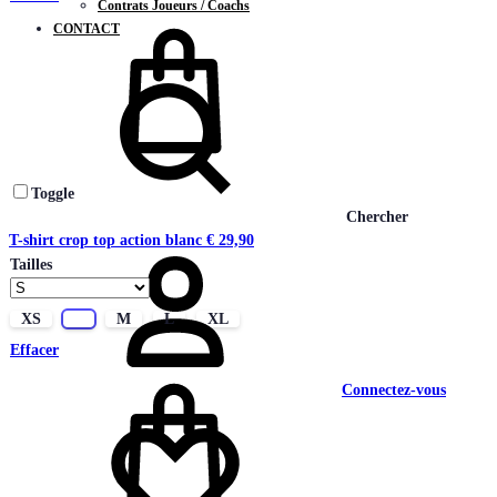
Contrats Joueurs / Coachs
CONTACT
Toggle
Chercher
T-shirt crop top action blanc
€
29,90
Tailles
XS
S
M
L
XL
Effacer
Connectez-vous