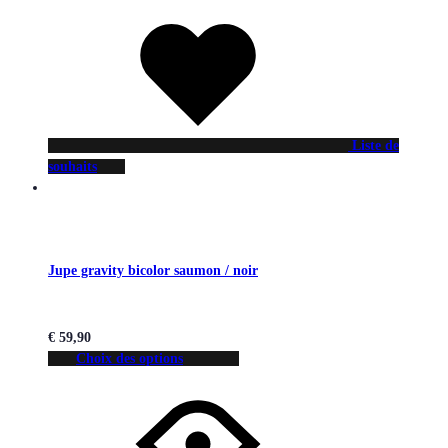
Liste de
souhaits
Jupe gravity bicolor saumon / noir
€
59,90
Choix des options