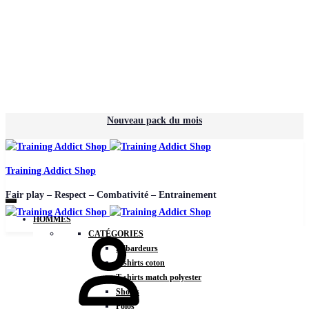
Nouveau pack du mois
Training Addict Shop
Fair play – Respect – Combativité – Entrainement
HOMMES
CATÉGORIES
Débardeurs
T-shirts coton
T-shirts match polyester
Shorts
Polos