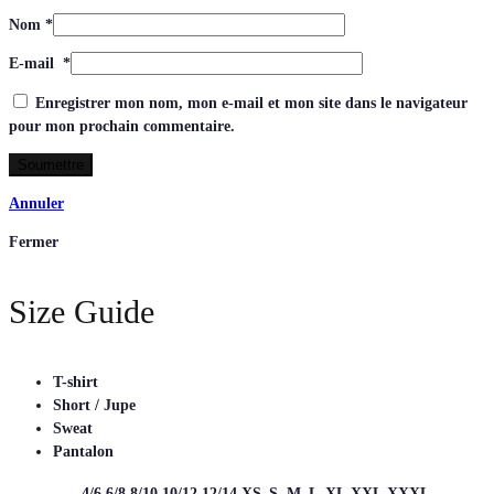
Nom
*
E-mail
*
Enregistrer mon nom, mon e-mail et mon site dans le navigateur
pour mon prochain commentaire.
Annuler
Fermer
Size Guide
T-shirt
Short / Jupe
Sweat
Pantalon
4/6
6/8
8/10
10/12
12/14
XS
S
M
L
XL
XXL
XXXL