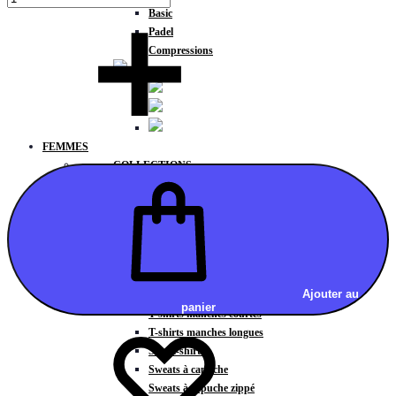
Basic
Padel
Compressions
FEMMES
COLLECTIONS
Fitness
Gravity
Météore
Action
HAUTS
Brassières
Ajouter au
Débardeurs
panier
T-shirts manches courtes
T-shirts manches longues
Sweat-shirts
Sweats à capuche
Sweats à capuche zippé