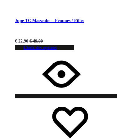
Jupe TC Masseube – Femmes / Filles
€
22,90
€
49,90
Choix des options