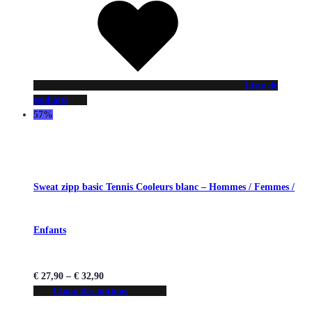
Liste de
souhaits
57%
Sweat zipp basic Tennis Cooleurs blanc – Hommes / Femmes /
Enfants
€
27,90
–
€
32,90
Choix des options