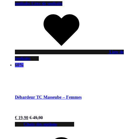
souhaits
Liste de souhaits
Liste de
souhaits
60%
Débardeur TC Masseube – Femmes
€
19,90
€
49,90
Choix des options