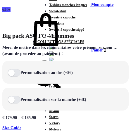
Mon compte
T-shirts manches longues
63%
Sweat-shirt
Sweats à capuche
Pantalons
Sweats à capuche zippé
Big pack ASU FC – Hommes
Vestes
COLLECTIONS SPÉCIALES
Merci de mettre dans les commentaires votre prénom, surnom …
Panier
0
(avant de procéder au paiement) !
Personnalisation au dos (+5€)
COLLECTIONS
Prestige
Rex
Chercher
TA Court
Personnalisation sur la manche (+3€)
Premium
Miami
Storm
€
179,90
–
€
185,90
Victory
Size Guide
Météore