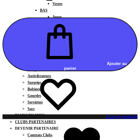
Vestes
BAS
Jupes
Shorts
Leggings
Pantalons
CARTES CADEAUX
ACCESSOIRES
Chaussettes / Sous-vêtements
Poignets / Manchettes / Gants
Ajouter au
panier
Casquettes / Visières / Bandeaux
Antivibrateurs
Surgrips
Bobines
Gourdes
Serviettes
Sacs
PACKS DU MOIS
Liste de souhaits
CLUBS PARTENAIRES
DEVENIR PARTENAIRE
Contrats Clubs