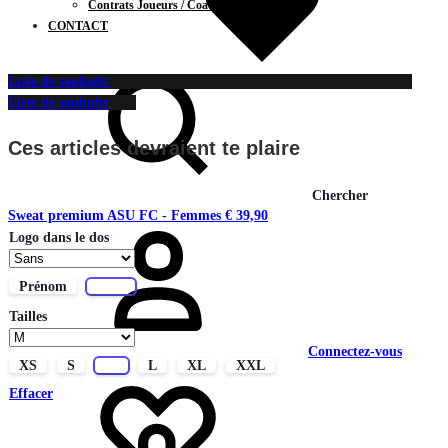
Contrats Joueurs / Coachs
CONTACT
Liste de souhaits
Liste de souhaits
Ces articles devraient te plaire
Chercher
Sweat premium ASU FC - Femmes
€
39,90
Logo dans le dos
Prénom
Sans
Tailles
Connectez-vous
XS
S
M
L
XL
XXL
Effacer