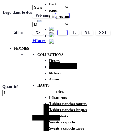
Basic
Padel
Logo dans le dos
Prénom
Sans
Compressions
Tailles
XS
S
M
L
XL
XXL
Effacer
FEMMES
COLLECTIONS
Fitness
Gravity
Météore
Action
HAUTS
Quantité
Brassières
Débardeurs
T-shirts manches courtes
T-shirts manches longues
Sweat-shirts
Sweats à capuche
Sweats à capuche zippé