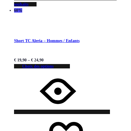
souhaits
60%
Short TC Aleria – Hommes / Enfants
€
19,90
–
€
24,90
Choix des options