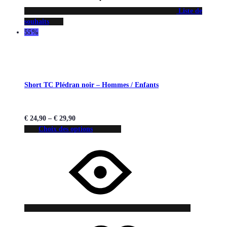
Liste de
souhaits
55%
Short TC Plédran noir – Hommes / Enfants
€
24,90
–
€
29,90
Choix des options