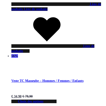
Liste de
souhaits
Liste de souhaits
Liste de
souhaits
56%
Veste TC Masseube – Hommes / Femmes / Enfants
€
34,90
€
79,90
Choix des options