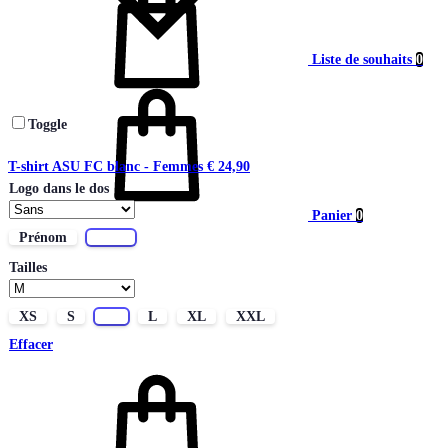
Liste de souhaits
0
Toggle
T-shirt ASU FC blanc - Femmes
€
24,90
Logo dans le dos
Panier
0
Prénom
Sans
Tailles
XS
S
M
L
XL
XXL
Effacer