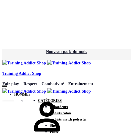
Nouveau pack du mois
Training Addict Shop
Fair play – Respect – Combativité – Entrainement
HOMMES
CATÉGORIES
Débardeurs
T-shirts coton
T-shirts match polyester
Shorts
Polos