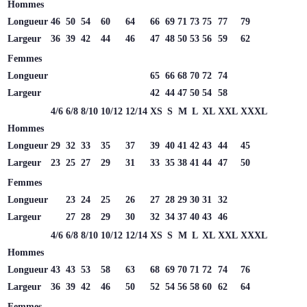
Hommes
Longueur
46
50
54
60
64
66
69
71
73
75
77
79
Largeur
36
39
42
44
46
47
48
50
53
56
59
62
Femmes
Longueur
65
66
68
70
72
74
Largeur
42
44
47
50
54
58
4/6
6/8
8/10
10/12
12/14
XS
S
M
L
XL
XXL
XXXL
Hommes
Longueur
29
32
33
35
37
39
40
41
42
43
44
45
Largeur
23
25
27
29
31
33
35
38
41
44
47
50
Femmes
Longueur
23
24
25
26
27
28
29
30
31
32
Largeur
27
28
29
30
32
34
37
40
43
46
4/6
6/8
8/10
10/12
12/14
XS
S
M
L
XL
XXL
XXXL
Hommes
Longueur
43
43
53
58
63
68
69
70
71
72
74
76
Largeur
36
39
42
46
50
52
54
56
58
60
62
64
Femmes