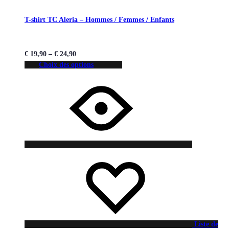
T-shirt TC Aleria – Hommes / Femmes / Enfants
€
19,90
–
€
24,90
Choix des options
Liste de