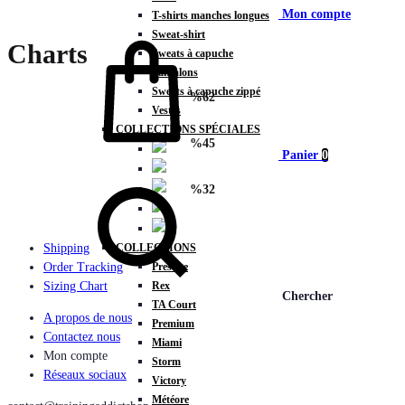
Mon compte
T-shirts manches longues
Sweat-shirt
Charts
Sweats à capuche
Pantalons
Sweats à capuche zippé
%
62
Vestes
COLLECTIONS SPÉCIALES
%
45
Panier
0
%
32
COLLECTIONS
Shipping
Prestige
Order Tracking
Rex
Sizing Chart
Chercher
TA Court
A propos de nous
Premium
Contactez nous
Miami
Mon compte
Storm
Réseaux sociaux
Victory
Météore