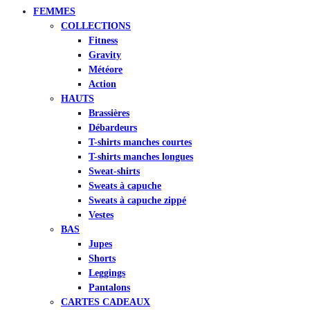
FEMMES
COLLECTIONS
Fitness
Gravity
Météore
Action
HAUTS
Brassières
Débardeurs
T-shirts manches courtes
T-shirts manches longues
Sweat-shirts
Sweats à capuche
Sweats à capuche zippé
Vestes
BAS
Jupes
Shorts
Leggings
Pantalons
CARTES CADEAUX