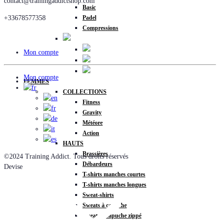
contact@trainingaddictshop.com
Basic
Padel
+33678577358
Compressions
Mon compte
Mon compte
FEMMES
COLLECTIONS
Fitness
Gravity
Météore
Action
HAUTS
Brassières
©2024 Training Addict. Tous droits réservés
Débardeurs
Devise
T-shirts manches courtes
T-shirts manches longues
Sweat-shirts
Sweats à capuche
Sweats à capuche zippé