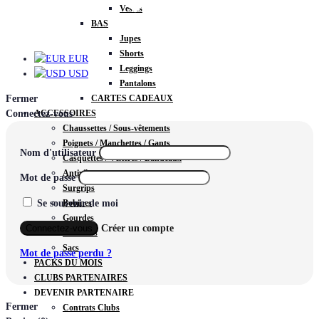
Vestes
BAS
EUR
Jupes
Shorts
EUR
Leggings
USD
Pantalons
CARTES CADEAUX
Fermer
ACCESSOIRES
Connectez-vous
Chaussettes / Sous-vêtements
Poignets / Manchettes / Gants
Nom d'utilisateur
Casquettes / Visières / Bandeaux
Antivibrateurs
Mot de passe
Surgrips
Bobines
Se souvenir de moi
Gourdes
Connectez-vous
Créer un compte
Serviettes
Sacs
Mot de passe perdu ?
PACKS DU MOIS
CLUBS PARTENAIRES
DEVENIR PARTENAIRE
Fermer
Contrats Clubs