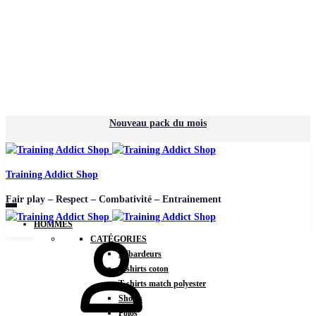
Nouveau pack du mois
Training Addict Shop
Fair play – Respect – Combativité – Entrainement
HOMMES
CATÉGORIES
Débardeurs
T-shirts coton
T-shirts match polyester
Shorts
Polos