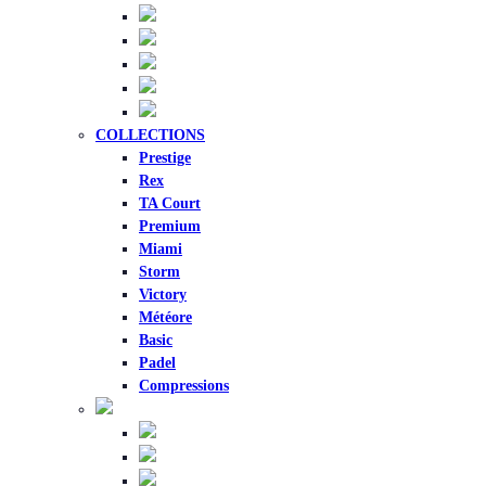
COLLECTIONS
Prestige
Rex
TA Court
Premium
Miami
Storm
Victory
Météore
Basic
Padel
Compressions