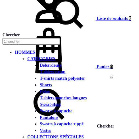
Liste de souhaits
0
Mon compte
Chercher
HOMMES
CATÉGORIES
Débardeurs
Panier
0
T-shirts coton
Panier
0
T-shirts match polyester
Shorts
Polos
T-shirts manches longues
Sweat-shirt
Sweats à capuche
Pantalons
Sweats à capuche zippé
Chercher
Vestes
COLLECTIONS SPÉCIALES