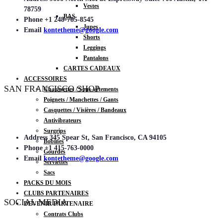
Vestes
78759
BAS
Phone
+1 248-785-8545
Jupes
Email
kontetheme@google.com
Shorts
Leggings
Pantalons
CARTES CADEAUX
ACCESSOIRES
SAN FRANCISCO SHOP
Chaussettes / Sous-vêtements
Poignets / Manchettes / Gants
Casquettes / Visières / Bandeaux
Antivibrateurs
Surgrips
Address
345 Spear St, San Francisco, CA 94105
Bobines
Phone
+1 415-763-0000
Gourdes
Email
kontetheme@google.com
Serviettes
Sacs
PACKS DU MOIS
CLUBS PARTENAIRES
SOCIAL MEDIA
DEVENIR PARTENAIRE
Contrats Clubs