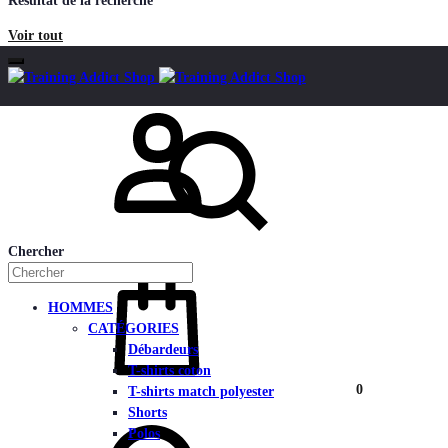
Résultat de la recherche
Voir tout
Mon compte
Chercher
HOMMES
CATÉGORIES
Débardeurs
T-shirts coton
Panier
0
T-shirts match polyester
Shorts
Polos