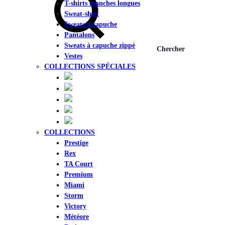
T-shirts manches longues
Sweat-shirt
Sweats à capuche
Pantalons
Sweats à capuche zippé
Chercher
Vestes
COLLECTIONS SPÉCIALES
COLLECTIONS
Prestige
Rex
TA Court
Premium
Miami
Storm
Victory
Météore