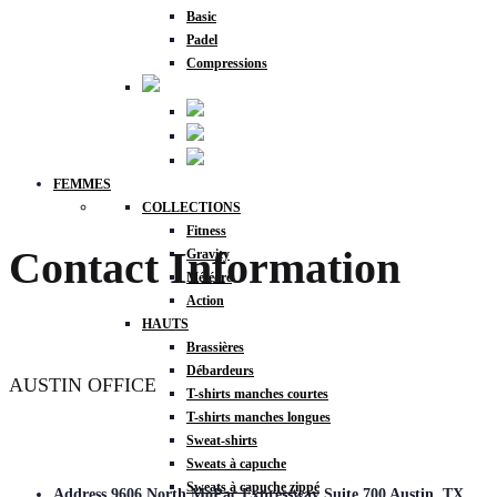
Basic
Padel
Compressions
FEMMES
COLLECTIONS
Fitness
Contact Information
Gravity
Météore
Action
HAUTS
Brassières
Débardeurs
AUSTIN OFFICE
T-shirts manches courtes
T-shirts manches longues
Sweat-shirts
Sweats à capuche
Sweats à capuche zippé
Address
9606 North MoPac Expressway Suite 700 Austin, TX