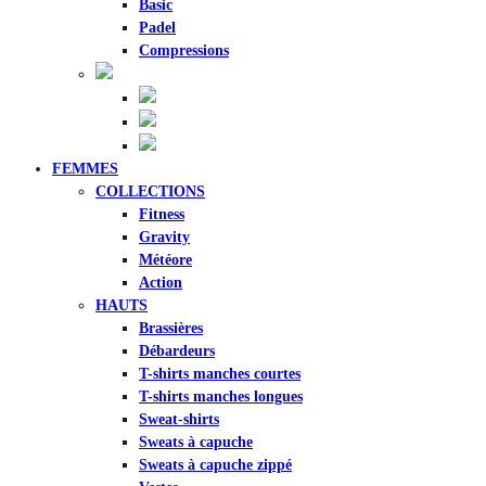
Basic
Padel
Compressions
FEMMES
COLLECTIONS
Fitness
Gravity
Météore
Action
HAUTS
Brassières
Débardeurs
T-shirts manches courtes
T-shirts manches longues
Sweat-shirts
Sweats à capuche
Sweats à capuche zippé