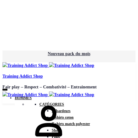
Nouveau pack du mois
Training Addict Shop
Fair play – Respect – Combativité – Entrainement
HOMMES
CATÉGORIES
Débardeurs
T-shirts coton
T-shirts match polyester
Shorts
Polos