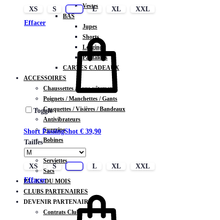
Vestes
XS
S
M
L
XL
XXL
BAS
Effacer
Jupes
Shorts
Leggings
Pantalons
CARTES CADEAUX
ACCESSOIRES
Chaussettes / Sous-vêtements
Poignets / Manchettes / Gants
Casquettes / Visières / Bandeaux
Toggle
Antivibrateurs
Surgrips
Short PassingShot
€
39,90
Bobines
Tailles
Gourdes
Serviettes
XS
S
M
L
XL
XXL
Sacs
Effacer
PACKS DU MOIS
CLUBS PARTENAIRES
DEVENIR PARTENAIRE
Contrats Clubs