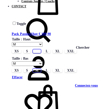
Contrats Joueurs / Coachs
CONTACT
Toggle
Pack PassingShot
€
109,90
Taille : Haut
Chercher
XS
S
M
L
XL
XXL
Taille : Bas
XS
S
M
L
XL
XXL
Effacer
Connectez-vous