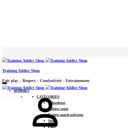
Training Addict Shop
Fair play – Respect – Combativité – Entrainement
HOMMES
CATÉGORIES
Débardeurs
T-shirts coton
T-shirts match polyester
Shorts
Polos