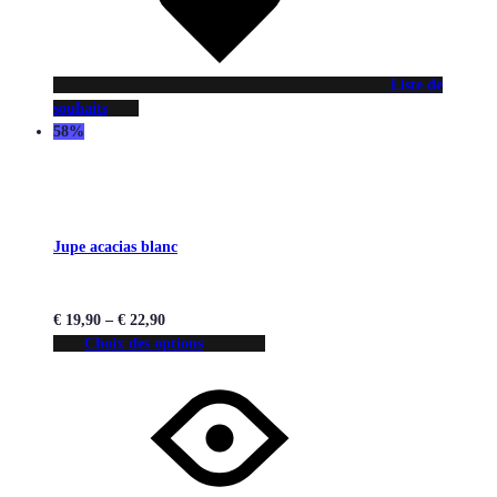
Liste de
souhaits
58%
Jupe acacias blanc
€
19,90
–
€
22,90
Choix des options