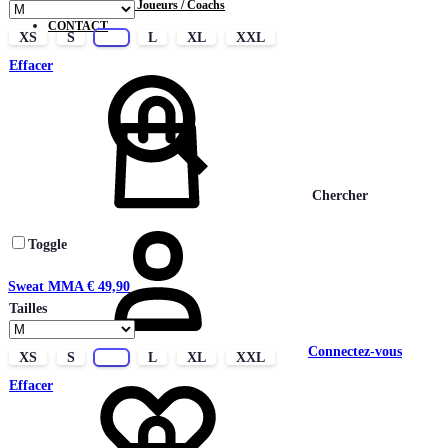
Contrats Joueurs / Coachs
CONTACT
XS
S
M
L
XL
XXL
Effacer
Chercher
Toggle
Sweat MMA
€
49,90
Tailles
Connectez-vous
XS
S
M
L
XL
XXL
Effacer