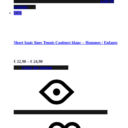
Liste de
souhaits
54%
Short basic lines Tennis Cooleurs blanc – Hommes / Enfants
€
22,90
–
€
24,90
Choix des options