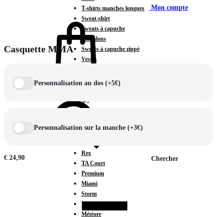
Mon compte
T-shirts manches longues
Sweat-shirt
Sweats à capuche
Pantalons
Casquette MMA
Sweats à capuche zippé
Vestes
COLLECTIONS SPÉCIALES
Panier
0
Personnalisation au dos (+5€)
Personnalisation sur la manche (+3€)
COLLECTIONS
Prestige
Rex
€
24,90
Chercher
TA Court
Premium
Miami
Storm
Victory
Météore