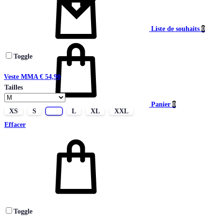
Liste de souhaits
0
Toggle
Veste MMA
€
54,90
Tailles
Panier
0
XS
S
M
L
XL
XXL
Effacer
Toggle