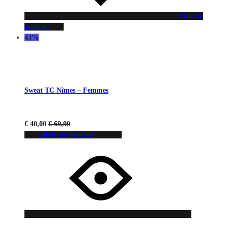
Liste de
souhaits
43%
Sweat TC Nîmes – Femmes
€
40,00
€
69,90
Choix des options