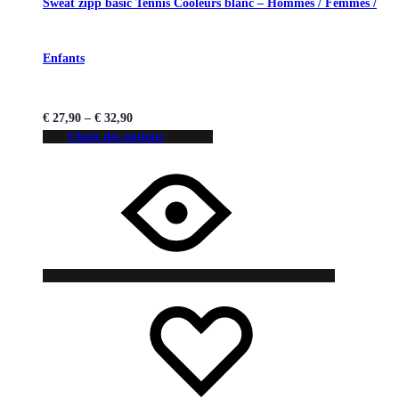
Sweat zipp basic Tennis Cooleurs blanc – Hommes / Femmes /
Enfants
€
27,90
–
€
32,90
Choix des options