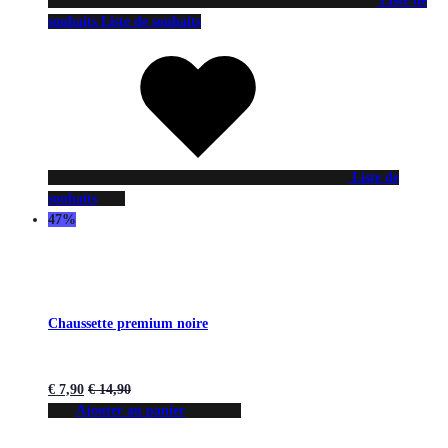
Liste de
souhaits
Liste de souhaits
Liste de
souhaits
47%
Chaussette premium noire
€
7,90
€
14,90
Ajouter au panier