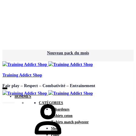
Nouveau pack du mois
Training Addict Shop
Fair play – Respect – Combativité – Entrainement
HOMMES
CATÉGORIES
Débardeurs
T-shirts coton
T-shirts match polyester
Shorts
Polos