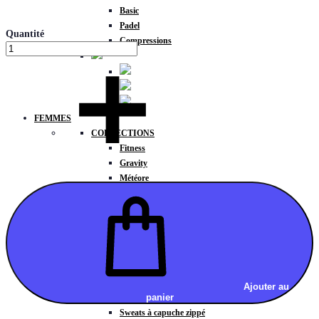
Basic
Padel
Quantité
Compressions
FEMMES
COLLECTIONS
Fitness
Gravity
Météore
Action
HAUTS
Brassières
Débardeurs
T-shirts manches courtes
T-shirts manches longues
Sweat-shirts
Ajouter au
panier
Sweats à capuche
Sweats à capuche zippé