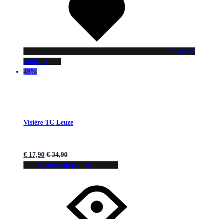
Liste de
souhaits
49%
Visière TC Leuze
€
17,90
€
34,90
Ajouter au panier