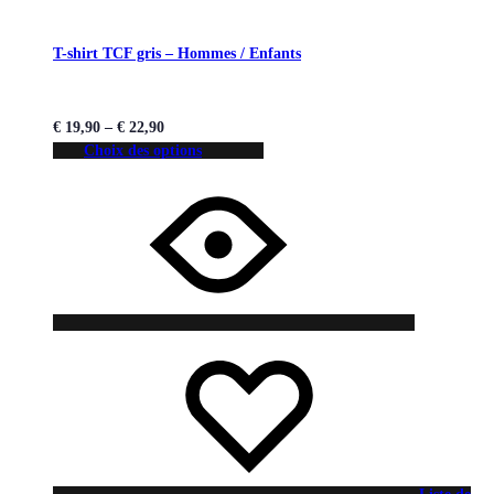
T-shirt TCF gris – Hommes / Enfants
€
19,90
–
€
22,90
Choix des options