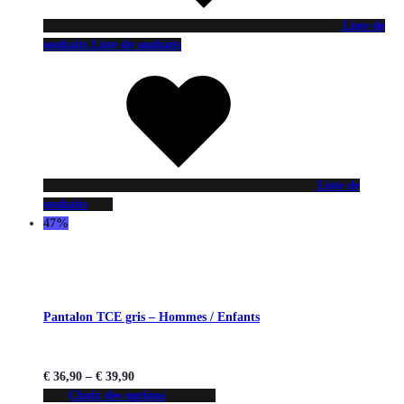
Liste de
souhaits
Liste de souhaits
Liste de
souhaits
47%
Pantalon TCE gris – Hommes / Enfants
€
36,90
–
€
39,90
Choix des options