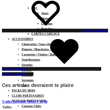
Vestes
BAS
Jupes
Shorts
Leggings
Pantalons
Liste de souhaits
CARTES CADEAUX
ACCESSOIRES
Chaussettes / Sous-vêtements
Poignets / Manchettes / Gants
Casquettes / Visières / Bandeaux
Antivibrateurs
Surgrips
Liste de souhaits
Bobines
Liste de souhaits
Gourdes
Serviettes
Ces articles devraient te plaire
Sacs
PACKS DU MOIS
CLUBS PARTENAIRES
DEVENIR PARTENAIRE
T-shirt polyester MMA
€
34,90
Contrats Clubs
Tailles